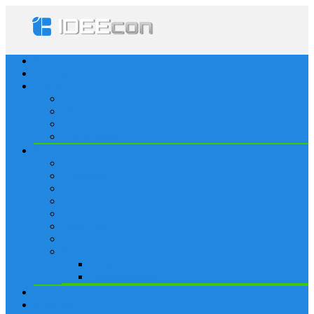
Startseite
Lösungen
Apple
Apps
iPhone
iPad
Apple Watch
Social
Facebook
Whatsapp
Snapchat
Instagram
Tumblr
WordPress
Google+
Spiele
Tricks & Cheats
Browsergames
Forum
Merkliste