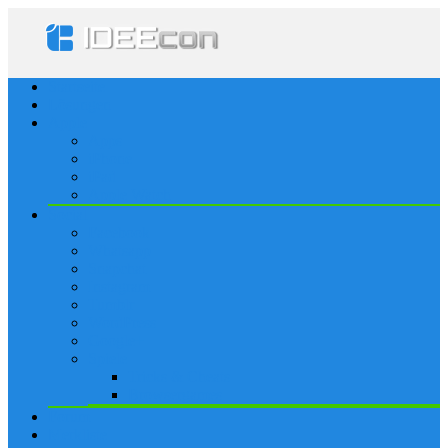
Startseite
Lösungen
Apple
Apps
iPhone
iPad
Apple Watch
Social
Facebook
Whatsapp
Snapchat
Instagram
Tumblr
WordPress
Google+
Spiele
Tricks & Cheats
Browsergames
Forum
Merkliste