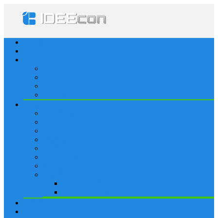
Startseite
Lösungen
Apple
Apps
iPhone
iPad
Apple Watch
Social
Facebook
Whatsapp
Snapchat
Instagram
Tumblr
WordPress
Google+
Spiele
Tricks & Cheats
Browsergames
Forum
Merkliste