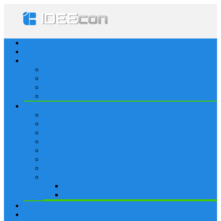
Startseite
Lösungen
Apple
Apps
iPhone
iPad
Apple Watch
Social
Facebook
Whatsapp
Snapchat
Instagram
Tumblr
WordPress
Google+
Spiele
Tricks & Cheats
Browsergames
Forum
Merkliste