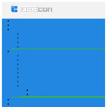
Startseite
Lösungen
Apple
Apps
iPhone
iPad
Apple Watch
Social
Facebook
Whatsapp
Snapchat
Instagram
Tumblr
WordPress
Google+
Spiele
Tricks & Cheats
Browsergames
Forum
Merkliste