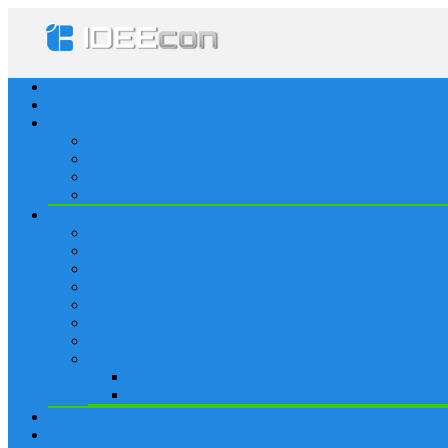
Startseite
Lösungen
Apple
Apps
iPhone
iPad
Apple Watch
Social
Facebook
Whatsapp
Snapchat
Instagram
Tumblr
WordPress
Google+
Spiele
Tricks & Cheats
Browsergames
Forum
Merkliste