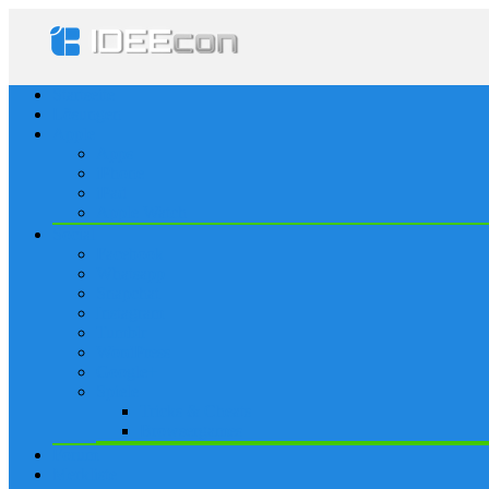
Startseite
Lösungen
Apple
Apps
iPhone
iPad
Apple Watch
Social
Facebook
Whatsapp
Snapchat
Instagram
Tumblr
WordPress
Google+
Spiele
Tricks & Cheats
Browsergames
Forum
Merkliste