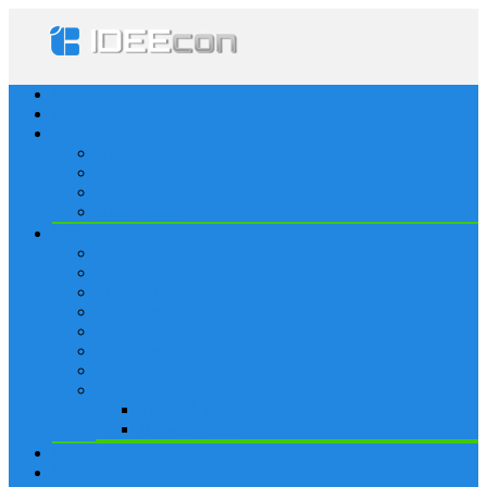
Startseite
Lösungen
Apple
Apps
iPhone
iPad
Apple Watch
Social
Facebook
Whatsapp
Snapchat
Instagram
Tumblr
WordPress
Google+
Spiele
Tricks & Cheats
Browsergames
Forum
Merkliste