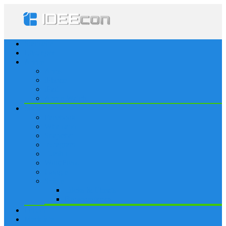
Startseite
Lösungen
Apple
Apps
iPhone
iPad
Apple Watch
Social
Facebook
Whatsapp
Snapchat
Instagram
Tumblr
WordPress
Google+
Spiele
Tricks & Cheats
Browsergames
Forum
Merkliste