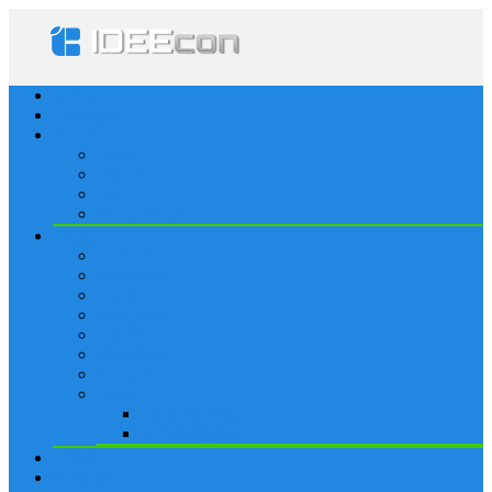
Startseite
Lösungen
Apple
Apps
iPhone
iPad
Apple Watch
Social
Facebook
Whatsapp
Snapchat
Instagram
Tumblr
WordPress
Google+
Spiele
Tricks & Cheats
Browsergames
Forum
Merkliste