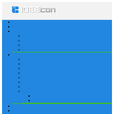
Startseite
Lösungen
Apple
Apps
iPhone
iPad
Apple Watch
Social
Facebook
Whatsapp
Snapchat
Instagram
Tumblr
WordPress
Google+
Spiele
Tricks & Cheats
Browsergames
Forum
Merkliste