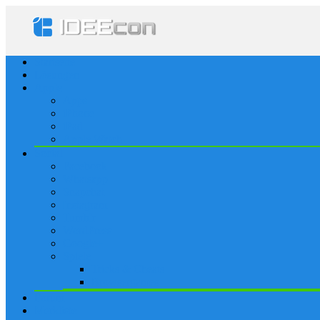
Startseite
Lösungen
Apple
Apps
iPhone
iPad
Apple Watch
Social
Facebook
Whatsapp
Snapchat
Instagram
Tumblr
WordPress
Google+
Spiele
Tricks & Cheats
Browsergames
Forum
Merkliste