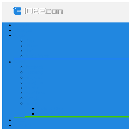
Startseite
Lösungen
Apple
Apps
iPhone
iPad
Apple Watch
Social
Facebook
Whatsapp
Snapchat
Instagram
Tumblr
WordPress
Google+
Spiele
Tricks & Cheats
Browsergames
Forum
Merkliste