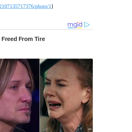
82107135717376/photo/1
]