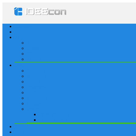
Startseite
Lösungen
Apple
Apps
iPhone
iPad
Apple Watch
Social
Facebook
Whatsapp
Snapchat
Instagram
Tumblr
WordPress
Google+
Spiele
Tricks & Cheats
Browsergames
Forum
Merkliste