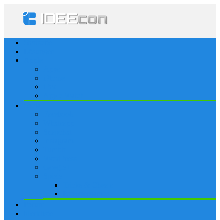
Startseite
Lösungen
Apple
Apps
iPhone
iPad
Apple Watch
Social
Facebook
Whatsapp
Snapchat
Instagram
Tumblr
WordPress
Google+
Spiele
Tricks & Cheats
Browsergames
Forum
Merkliste