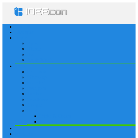
Startseite
Lösungen
Apple
Apps
iPhone
iPad
Apple Watch
Social
Facebook
Whatsapp
Snapchat
Instagram
Tumblr
WordPress
Google+
Spiele
Tricks & Cheats
Browsergames
Forum
Merkliste