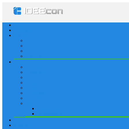
Startseite
Lösungen
Apple
Apps
iPhone
iPad
Apple Watch
Social
Facebook
Whatsapp
Snapchat
Instagram
Tumblr
WordPress
Google+
Spiele
Tricks & Cheats
Browsergames
Forum
Merkliste