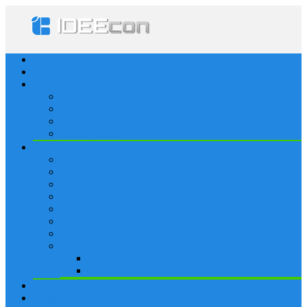
Startseite
Lösungen
Apple
Apps
iPhone
iPad
Apple Watch
Social
Facebook
Whatsapp
Snapchat
Instagram
Tumblr
WordPress
Google+
Spiele
Tricks & Cheats
Browsergames
Forum
Merkliste