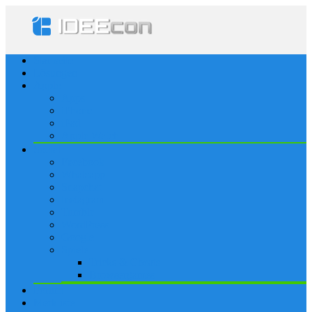
Startseite
Lösungen
Apple
Apps
iPhone
iPad
Apple Watch
Social
Facebook
Whatsapp
Snapchat
Instagram
Tumblr
WordPress
Google+
Spiele
Tricks & Cheats
Browsergames
Forum
Merkliste