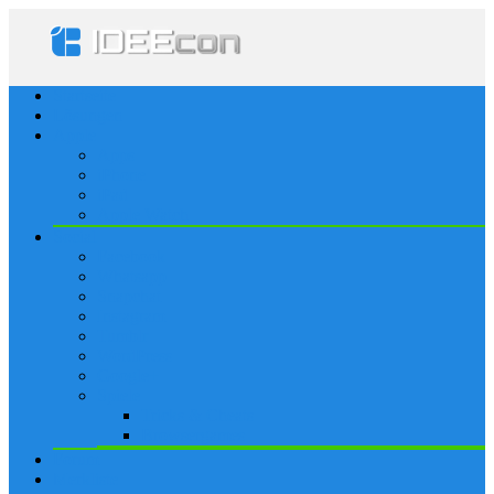
Startseite
Lösungen
Apple
Apps
iPhone
iPad
Apple Watch
Social
Facebook
Whatsapp
Snapchat
Instagram
Tumblr
WordPress
Google+
Spiele
Tricks & Cheats
Browsergames
Forum
Merkliste