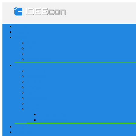
Startseite
Lösungen
Apple
Apps
iPhone
iPad
Apple Watch
Social
Facebook
Whatsapp
Snapchat
Instagram
Tumblr
WordPress
Google+
Spiele
Tricks & Cheats
Browsergames
Forum
Merkliste