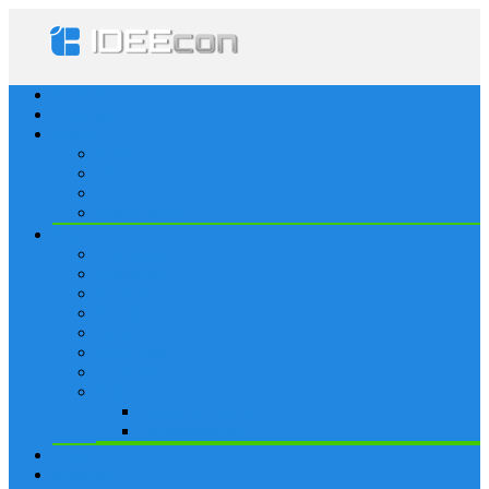
Startseite
Lösungen
Apple
Apps
iPhone
iPad
Apple Watch
Social
Facebook
Whatsapp
Snapchat
Instagram
Tumblr
WordPress
Google+
Spiele
Tricks & Cheats
Browsergames
Forum
Merkliste