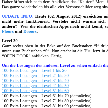
Daher öffnet sich nach dem Anklicken das “Kaufen” Menü 
Das ganze wiederholen bis alle vier Verbotsschilder weg sin
UPDATE INFO:
Heute (02. August 2012) erreichten mi
nicht mehr funktioniert. Verstehe nicht warum sich
ändern? Wer die identischen Apps noch nicht kennt, so
Floors
und
Dooors
.
Level 30
Ganz rechts oben in der Ecke auf den Buchstaben “I” drück
unten zum Buchstaben “S”. Nun erscheint die Tür. Jetzt in d
“OPEN DOOR” anklicken. Fertig.
Um die Lösungen der anderen Level zu sehen einfach die
100 Exits Lösungen – Level 1 bis 20
100 Exits Lösungen – Level 21 bis 30
100 Exits Lösungen – Level 31 bis 40
100 Exits Lösungen – Level 41 bis 50
100 Exits Lösungen – Level 51 bis 60
100 Exits Lösungen – Level 61 bis 70 (demnächst)
100 Exits Lösungen – Level 71 bis 80 (demnächst)
100 Exits Lösungen – Level 81 bis 90 (demnächst)