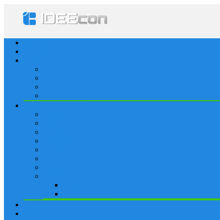
Startseite
Lösungen
Apple
Apps
iPhone
iPad
Apple Watch
Social
Facebook
Whatsapp
Snapchat
Instagram
Tumblr
WordPress
Google+
Spiele
Tricks & Cheats
Browsergames
Forum
Merkliste