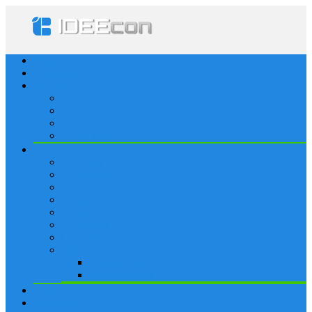
Startseite
Lösungen
Apple
Apps
iPhone
iPad
Apple Watch
Social
Facebook
Whatsapp
Snapchat
Instagram
Tumblr
WordPress
Google+
Spiele
Tricks & Cheats
Browsergames
Forum
Merkliste