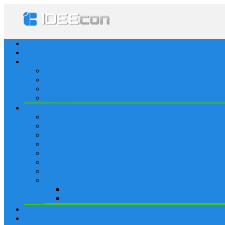
Startseite
Lösungen
Apple
Apps
iPhone
iPad
Apple Watch
Social
Facebook
Whatsapp
Snapchat
Instagram
Tumblr
WordPress
Google+
Spiele
Tricks & Cheats
Browsergames
Forum
Merkliste