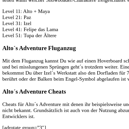
sehen wann welcher Snowboader/Charaktere freigeschaltet 
Level 11: Alto + Maya
Level 21: Paz
Level 31: Izel
Level 41: Felipe das Lama
Level 51: Tupa der Ältere
Alto´s Adventure Fluganzug
Mit dem Fluganzug kannst Du wie auf einen Hoverboard sc
und bei misslungenen Sprüngen geht´s trotzdem weiter. Ei
bekommst Du über Izel´s Werkstatt also den Dorfladen fü
berührt oder der Balken beim Engel-Symbol abgelaufen ist w
Alto´s Adventure Cheats
Cheats für Alto´s Adventure mit denen ihr beispielsweise 
nicht bekannt. Grundsätzlich ist auch von der Nutzung abzur
Entwicklers ist.
[adrotate group=”3″]