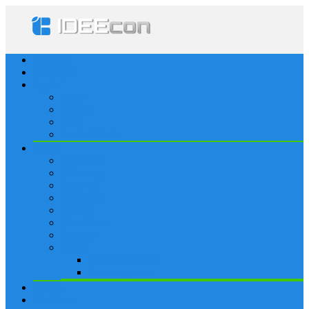
Startseite
Lösungen
Apple
Apps
iPhone
iPad
Apple Watch
Social
Facebook
Whatsapp
Snapchat
Instagram
Tumblr
WordPress
Google+
Spiele
Tricks & Cheats
Browsergames
Forum
Merkliste