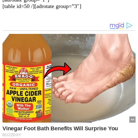
[table id=50 /][adrotate group=”3″]