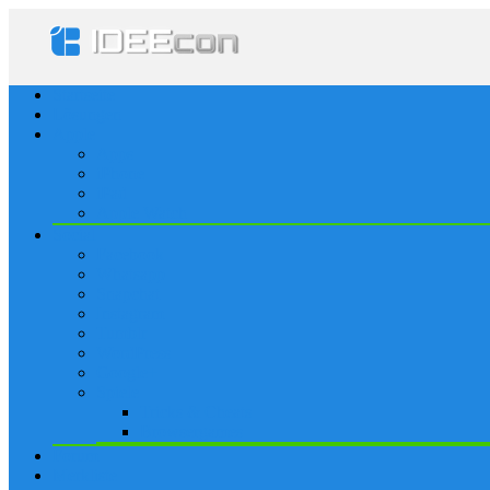
Startseite
Lösungen
Apple
Apps
iPhone
iPad
Apple Watch
Social
Facebook
Whatsapp
Snapchat
Instagram
Tumblr
WordPress
Google+
Spiele
Tricks & Cheats
Browsergames
Forum
Merkliste