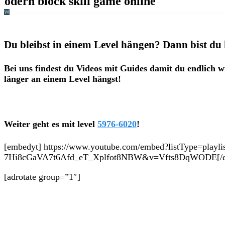
Du bleibst in einem Level hängen? Dann bist du 
Bei uns findest du Videos mit Guides damit du endlich w
länger an einem Level hängst!
Weiter geht es mit level
5976-6020
!
[embedyt] https://www.youtube.com/embed?listType=playl
7Hi8cGaVA7t6Afd_eT_Xplfot8NBW&v=Vfts8DqWODE[/e
[adrotate group=”1″]