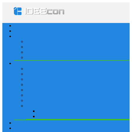
Startseite
Lösungen
Apple
Apps
iPhone
iPad
Apple Watch
Social
Facebook
Whatsapp
Snapchat
Instagram
Tumblr
WordPress
Google+
Spiele
Tricks & Cheats
Browsergames
Forum
Merkliste