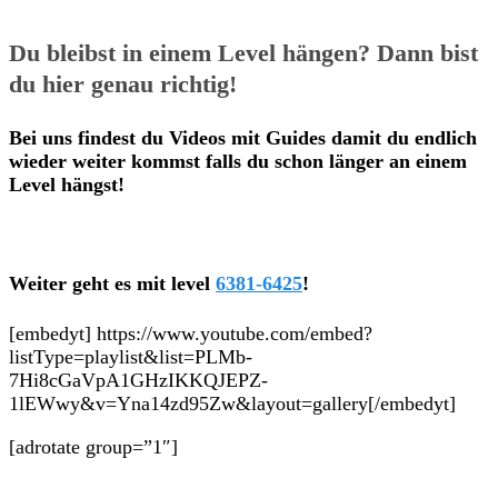
Du bleibst in einem Level hängen? Dann bist
du hier genau richtig!
Bei uns findest du Videos mit Guides damit du endlich
wieder weiter kommst falls du schon länger an einem
Level hängst!
Weiter geht es mit level
6381-6425
!
[embedyt] https://www.youtube.com/embed?
listType=playlist&list=PLMb-
7Hi8cGaVpA1GHzIKKQJEPZ-
1lEWwy&v=Yna14zd95Zw&layout=gallery[/embedyt]
[adrotate group=”1″]