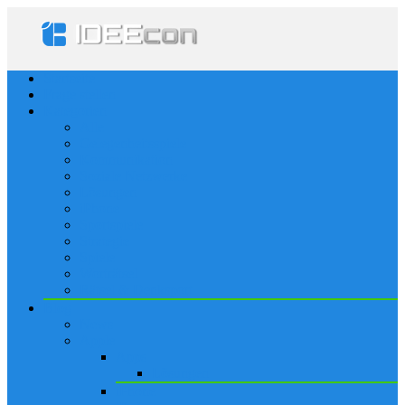
Startseite
Frage stellen
Kategorien
Alle
Gelegenheitsspiele
Kommunikation
Soziale Netzwerke
Lösungen
iPhone
Sportspiele
Strategie
Spiele
Worträtsel
Rätsel & Denksport
Blog
News
Apple
Apps
Lösungen
iPhone