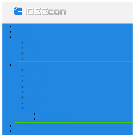
Startseite
Lösungen
Apple
Apps
iPhone
iPad
Apple Watch
Social
Facebook
Whatsapp
Snapchat
Instagram
Tumblr
WordPress
Google+
Spiele
Tricks & Cheats
Browsergames
Forum
Merkliste