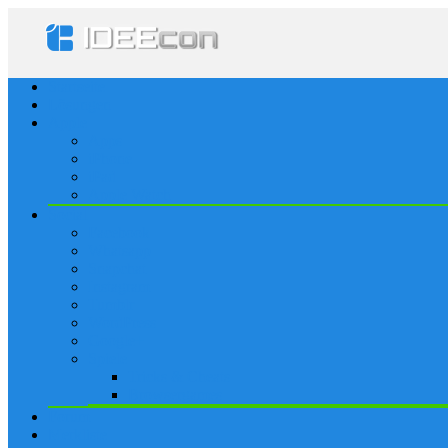
Startseite
Lösungen
Apple
Apps
iPhone
iPad
Apple Watch
Social
Facebook
Whatsapp
Snapchat
Instagram
Tumblr
WordPress
Google+
Spiele
Tricks & Cheats
Browsergames
Forum
Merkliste