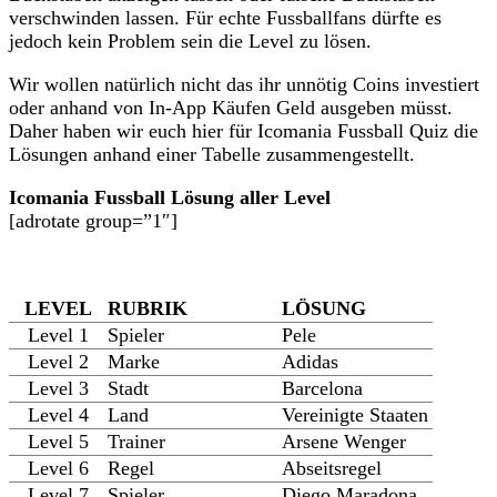
verschwinden lassen. Für echte Fussballfans dürfte es
jedoch kein Problem sein die Level zu lösen.
Wir wollen natürlich nicht das ihr unnötig Coins investiert
oder anhand von In-App Käufen Geld ausgeben müsst.
Daher haben wir euch hier für Icomania Fussball Quiz die
Lösungen anhand einer Tabelle zusammengestellt.
Icomania Fussball Lösung aller Level
[adrotate group=”1″]
LEVEL
RUBRIK
LÖSUNG
Level 1
Spieler
Pele
Level 2
Marke
Adidas
Level 3
Stadt
Barcelona
Level 4
Land
Vereinigte Staaten
Level 5
Trainer
Arsene Wenger
Level 6
Regel
Abseitsregel
Level 7
Spieler
Diego Maradona