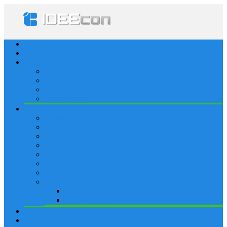
Startseite
Lösungen
Apple
Apps
iPhone
iPad
Apple Watch
Social
Facebook
Whatsapp
Snapchat
Instagram
Tumblr
WordPress
Google+
Spiele
Tricks & Cheats
Browsergames
Forum
Merkliste