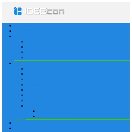
Startseite
Lösungen
Apple
Apps
iPhone
iPad
Apple Watch
Social
Facebook
Whatsapp
Snapchat
Instagram
Tumblr
WordPress
Google+
Spiele
Tricks & Cheats
Browsergames
Forum
Merkliste