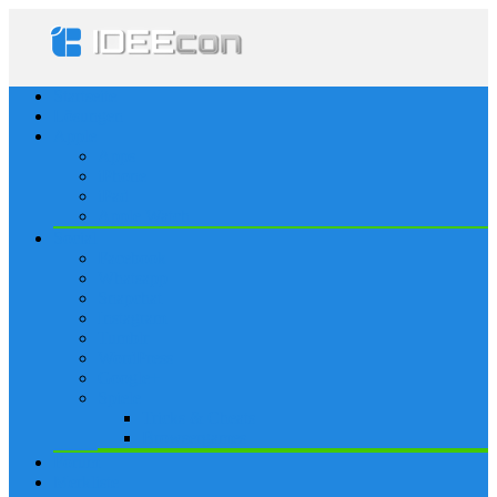
Startseite
Lösungen
Apple
Apps
iPhone
iPad
Apple Watch
Social
Facebook
Whatsapp
Snapchat
Instagram
Tumblr
WordPress
Google+
Spiele
Tricks & Cheats
Browsergames
Forum
Merkliste