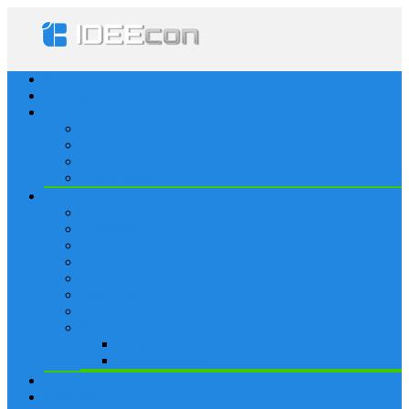
Startseite
Lösungen
Apple
Apps
iPhone
iPad
Apple Watch
Social
Facebook
Whatsapp
Snapchat
Instagram
Tumblr
WordPress
Google+
Spiele
Tricks & Cheats
Browsergames
Forum
Merkliste