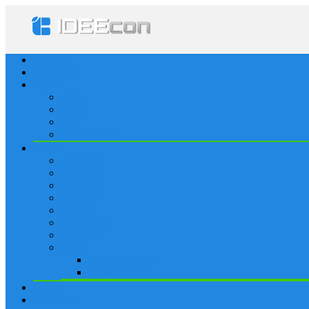
Startseite
Lösungen
Apple
Apps
iPhone
iPad
Apple Watch
Social
Facebook
Whatsapp
Snapchat
Instagram
Tumblr
WordPress
Google+
Spiele
Tricks & Cheats
Browsergames
Forum
Merkliste