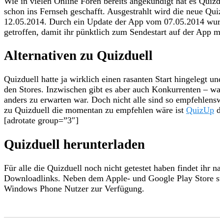
Wie in vielen Online Foren bereits angekündigt hat es Quizd
schon ins Fernseh geschafft. Ausgestrahlt wird die neue Qu
12.05.2014. Durch ein Update der App vom 07.05.2014 wurd
getroffen, damit ihr pünktlich zum Sendestart auf der App m
Alternativen zu Quizduell
Quizduell hatte ja wirklich einen rasanten Start hingelegt un
den Stores. Inzwischen gibt es aber auch Konkurrenten – wa
anders zu erwarten war. Doch nicht alle sind so empfehlensw
zu Quizduell die momentan zu empfehlen wäre ist
QuizUp
d
[adrotate group=”3″]
Quizduell herunterladen
Für alle die Quizduell noch nicht getestet haben findet ihr 
Downloadlinks. Neben dem Apple- und Google Play Store st
Windows Phone Nutzer zur Verfügung.