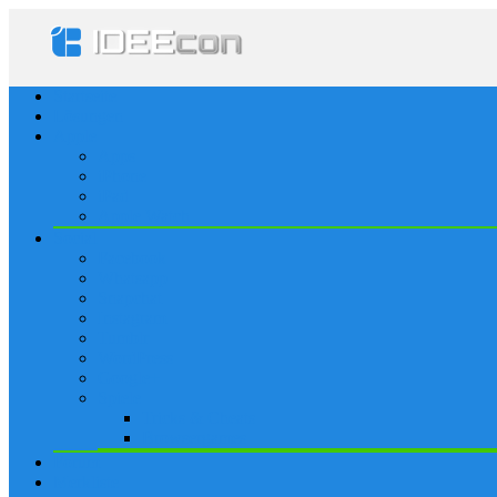
Startseite
Lösungen
Apple
Apps
iPhone
iPad
Apple Watch
Social
Facebook
Whatsapp
Snapchat
Instagram
Tumblr
WordPress
Google+
Spiele
Tricks & Cheats
Browsergames
Forum
Merkliste