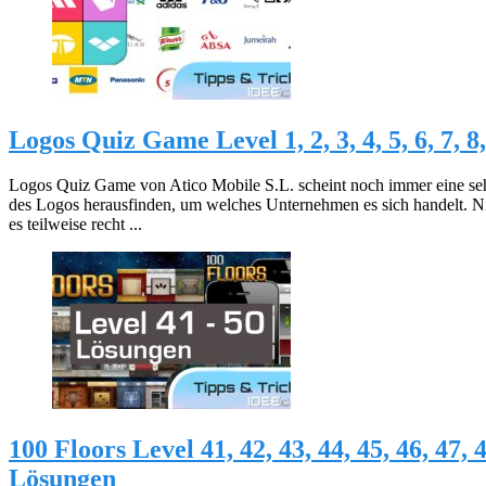
Logos Quiz Game Level 1, 2, 3, 4, 5, 6, 7, 
Logos Quiz Game von Atico Mobile S.L. scheint noch immer eine seh
des Logos herausfinden, um welches Unternehmen es sich handelt. Ni
es teilweise recht ...
100 Floors Level 41, 42, 43, 44, 45, 46, 47, 4
Lösungen