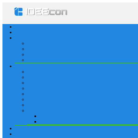
Startseite
Lösungen
Apple
Apps
iPhone
iPad
Apple Watch
Social
Facebook
Whatsapp
Snapchat
Instagram
Tumblr
WordPress
Google+
Spiele
Tricks & Cheats
Browsergames
Forum
Merkliste