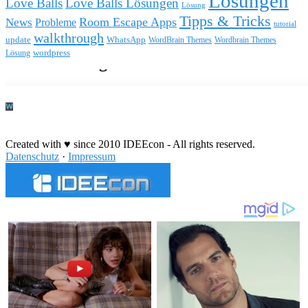
Lösungen
Love Balls
Love Balls Lösungen
Lösung
Tipps & Tricks
Room Escape Apps
News
Probleme
tutorial
walkthrough
update
WhatsApp
WordBrain Themes
Wordbrain Themes
wordpress
Lösung
Durchführung eines IT Projekts
Created with ♥ since 2010 IDEEcon - All rights reserved.
Datenschutz
·
Impressum