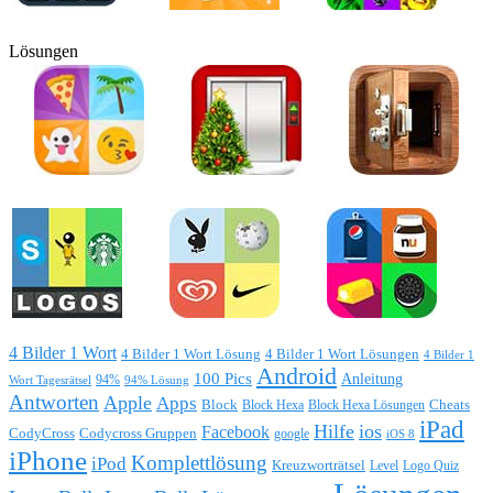
Lösungen
4 Bilder 1 Wort
4 Bilder 1 Wort Lösung
4 Bilder 1 Wort Lösungen
4 Bilder 1
Android
100 Pics
Anleitung
Wort Tagesrätsel
94%
94% Lösung
Antworten
Apple
Apps
Block
Block Hexa
Block Hexa Lösungen
Cheats
iPad
Hilfe
ios
Facebook
CodyCross
Codycross Gruppen
google
iOS 8
iPhone
Komplettlösung
iPod
Kreuzworträtsel
Level
Logo Quiz