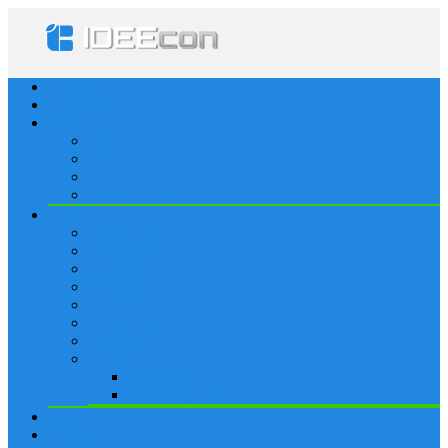
Startseite
Lösungen
Apple
Apps
iPhone
iPad
Apple Watch
Social
Facebook
Whatsapp
Snapchat
Instagram
Tumblr
WordPress
Google+
Spiele
Tricks & Cheats
Browsergames
Forum
Merkliste