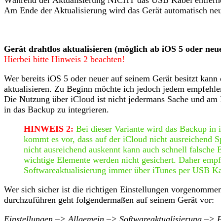
Während der Aktualisierung NICHT das USB Kabel entferne
Am Ende der Aktualisierung wird das Gerät automatisch neu
Gerät drahtlos aktualisieren (möglich ab iOS 5 oder neu
Hierbei bitte Hinweis 2 beachten!
Wer bereits iOS 5 oder neuer auf seinem Gerät besitzt kan
aktualisieren. Zu Beginn möchte ich jedoch jedem empfehlen
Die Nutzung über iCloud ist nicht jedermans Sache und am
in das Backup zu integrieren.
HINWEIS 2:
Bei dieser Variante wird das Backup in i
kommt es vor, dass auf der iCloud nicht ausreichend S
nicht ausreichend auskennt kann auch schnell falsche
wichtige Elemente werden nicht gesichert. Daher empfi
Softwareaktualisierung immer über iTunes per USB Ka
Wer sich sicher ist die richtigen Einstellungen vorgenomme
durchzuführen geht folgendermaßen auf seinem Gerät vor:
Einstellungen –> Allgemein –> Softwareaktualisierung –> F