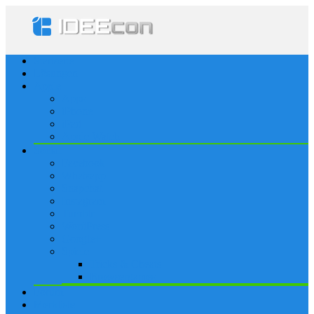
Startseite
Lösungen
Apple
Apps
iPhone
iPad
Apple Watch
Social
Facebook
Whatsapp
Snapchat
Instagram
Tumblr
WordPress
Google+
Spiele
Tricks & Cheats
Browsergames
Forum
Merkliste