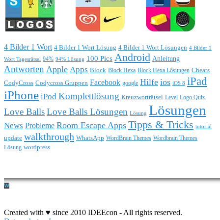
4 Bilder 1 Wort
4 Bilder 1 Wort Lösung
4 Bilder 1 Wort Lösungen
4 Bilder 1
Android
100 Pics
Anleitung
Wort Tagesrätsel
94%
94% Lösung
Antworten
Apple
Apps
Block
Block Hexa
Block Hexa Lösungen
Cheats
iPad
Hilfe
ios
Facebook
CodyCross
Codycross Gruppen
google
iOS 8
iPhone
Komplettlösung
iPod
Kreuzworträtsel
Level
Logo Quiz
Lösungen
Love Balls
Love Balls Lösungen
Lösung
Tipps & Tricks
Room Escape Apps
News
Probleme
tutorial
walkthrough
update
WhatsApp
WordBrain Themes
Wordbrain Themes
wordpress
Lösung
Durchführung eines IT Projekts
Created with ♥ since 2010 IDEEcon - All rights reserved.