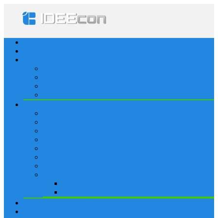
Startseite
Lösungen
Apple
Apps
iPhone
iPad
Apple Watch
Social
Facebook
Whatsapp
Snapchat
Instagram
Tumblr
WordPress
Google+
Spiele
Tricks & Cheats
Browsergames
Forum
Merkliste