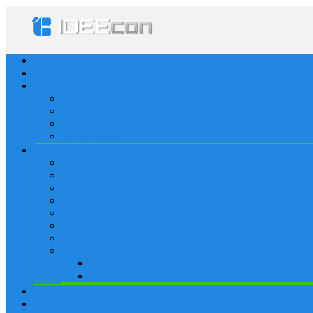
Startseite
Lösungen
Apple
Apps
iPhone
iPad
Apple Watch
Social
Facebook
Whatsapp
Snapchat
Instagram
Tumblr
WordPress
Google+
Spiele
Tricks & Cheats
Browsergames
Forum
Merkliste