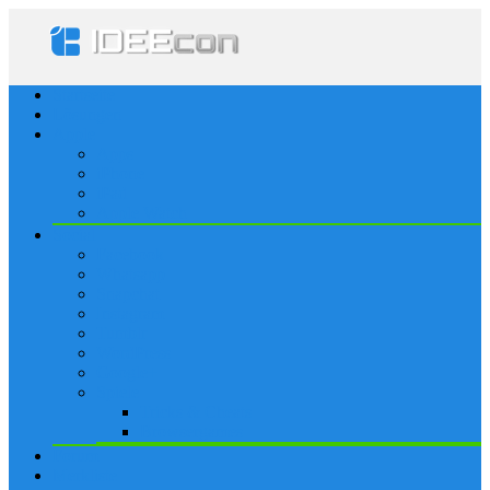
Startseite
Lösungen
Apple
Apps
iPhone
iPad
Apple Watch
Social
Facebook
Whatsapp
Snapchat
Instagram
Tumblr
WordPress
Google+
Spiele
Tricks & Cheats
Browsergames
Forum
Merkliste