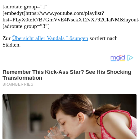
[adrotate group=”1″]
[embedyt]https://www.youtube.com/playlist?
list=PLyX0teR7B7GmVvE4NsckX12vX792ClaNM&layout=g
[adrotate group=”3″]
Zur
Übersicht aller Vandals Lösungen
sortiert nach
Städten.