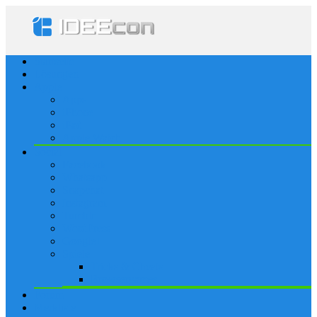
Startseite
Lösungen
Apple
Apps
iPhone
iPad
Apple Watch
Social
Facebook
Whatsapp
Snapchat
Instagram
Tumblr
WordPress
Google+
Spiele
Tricks & Cheats
Browsergames
Forum
Merkliste