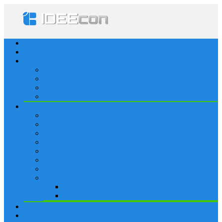
Startseite
Lösungen
Apple
Apps
iPhone
iPad
Apple Watch
Social
Facebook
Whatsapp
Snapchat
Instagram
Tumblr
WordPress
Google+
Spiele
Tricks & Cheats
Browsergames
Forum
Merkliste