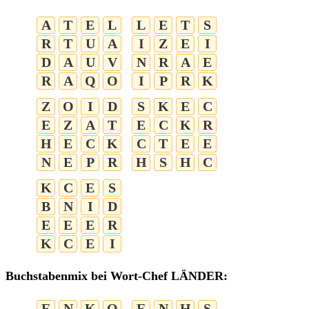
A
T
E
L
L
E
T
S
R
T
U
A
I
Z
E
I
D
A
U
V
N
R
A
E
R
A
Q
O
I
P
R
K
Z
O
I
D
S
K
E
C
E
Z
A
T
E
C
K
R
H
E
C
K
C
T
E
E
N
E
P
R
H
S
H
C
K
C
E
S
B
N
I
D
E
E
E
R
K
C
E
I
Buchstabenmix bei Wort-Chef LÄNDER:
E
N
K
O
E
N
H
S