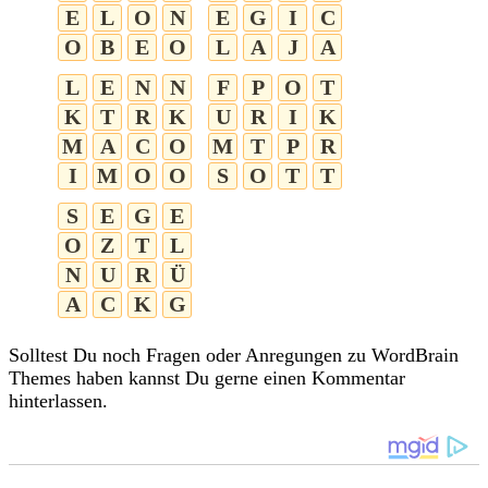
E
L
O
N
E
G
I
C
O
B
E
O
L
A
J
A
L
E
N
N
F
P
O
T
K
T
R
K
U
R
I
K
M
A
C
O
M
T
P
R
I
M
O
O
S
O
T
T
S
E
G
E
O
Z
T
L
N
U
R
Ü
A
C
K
G
Solltest Du noch Fragen oder Anregungen zu WordBrain
Themes haben kannst Du gerne einen Kommentar
hinterlassen.