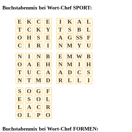
Buchstabenmix bei Wort-Chef SPORT:
E
K
C
E
I
K
A
L
T
C
K
Y
T
S
B
L
O
H
S
E
A
G
SS
F
C
I
R
I
N
M
Y
U
N
I
N
B
E
M
W
B
O
A
E
H
N
M
I
H
T
U
C
A
A
D
C
S
N
T
M
D
R
L
L
I
S
O
G
F
E
S
O
L
L
A
C
R
O
L
P
O
Buchstabenmix bei Wort-Chef FORMEN: