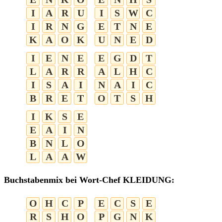
I
A
R
U
I
S
W
C
I
R
N
G
E
T
N
E
K
A
O
K
U
N
E
D
I
E
N
E
E
G
D
T
L
A
R
R
A
L
H
C
I
S
A
I
N
A
I
C
B
R
E
T
O
T
S
H
I
K
S
E
E
A
I
N
B
N
L
O
L
A
A
W
Buchstabenmix bei Wort-Chef KLEIDUNG:
O
H
C
P
E
C
S
E
R
S
H
O
P
G
N
K