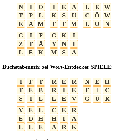
N
I
O
I
E
A
L
E
W
T
P
L
K
S
U
C
Ö
W
R
A
M
F
F
M
L
O
N
G
I
F
G
K
I
Z
T
Ä
Y
N
T
L
E
K
M
S
A
Buchstabenmix bei Wort-Entdecker SPIELE:
I
F
T
R
E
R
N
E
H
T
E
B
R
I
E
F
I
C
S
I
L
L
E
V
G
Ü
R
V
E
L
C
E
R
E
D
H
H
T
A
L
L
E
A
R
K