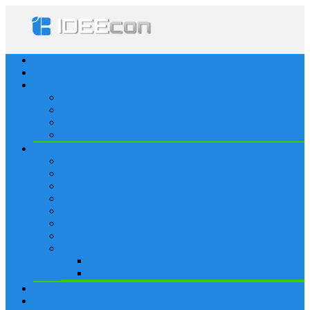
Startseite
Lösungen
Apple
Apps
iPhone
iPad
Apple Watch
Social
Facebook
Whatsapp
Snapchat
Instagram
Tumblr
WordPress
Google+
Spiele
Tricks & Cheats
Browsergames
Forum
Merkliste