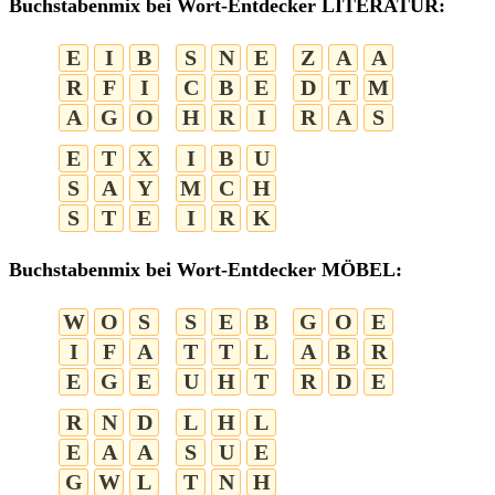
Buchstabenmix bei Wort-Entdecker LITERATUR:
E
I
B
S
N
E
Z
A
A
R
F
I
C
B
E
D
T
M
A
G
O
H
R
I
R
A
S
E
T
X
I
B
U
S
A
Y
M
C
H
S
T
E
I
R
K
Buchstabenmix bei Wort-Entdecker MÖBEL:
W
O
S
S
E
B
G
O
E
I
F
A
T
T
L
A
B
R
E
G
E
U
H
T
R
D
E
R
N
D
L
H
L
E
A
A
S
U
E
G
W
L
T
N
H