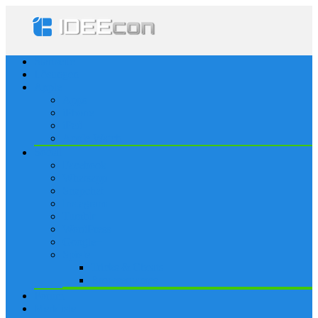
Startseite
Lösungen
Apple
Apps
iPhone
iPad
Apple Watch
Social
Facebook
Whatsapp
Snapchat
Instagram
Tumblr
WordPress
Google+
Spiele
Tricks & Cheats
Browsergames
Forum
Merkliste