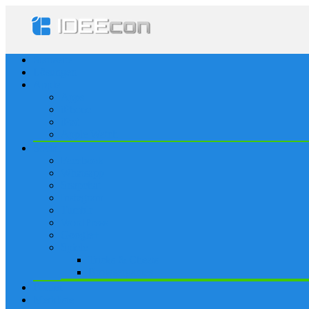
Startseite
Lösungen
Apple
Apps
iPhone
iPad
Apple Watch
Social
Facebook
Whatsapp
Snapchat
Instagram
Tumblr
WordPress
Google+
Spiele
Tricks & Cheats
Browsergames
Forum
Merkliste