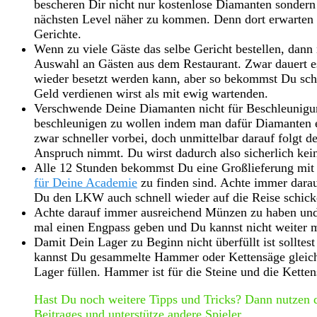
bescheren Dir nicht nur kostenlose Diamanten sonder
nächsten Level näher zu kommen. Denn dort erwarten
Gerichte.
Wenn zu viele Gäste das selbe Gericht bestellen, dan
Auswahl an Gästen aus dem Restaurant. Zwar dauert es 
wieder besetzt werden kann, aber so bekommst Du schn
Geld verdienen wirst als mit ewig wartenden.
Verschwende Deine Diamanten nicht für Beschleunigung
beschleunigen zu wollen indem man dafür Diamanten ei
zwar schneller vorbei, doch unmittelbar darauf folgt de
Anspruch nimmt. Du wirst dadurch also sicherlich kei
Alle 12 Stunden bekommst Du eine Großlieferung mit 
für Deine Academie
zu finden sind. Achte immer darau
Du den LKW auch schnell wieder auf die Reise schick
Achte darauf immer ausreichend Münzen zu haben und 
mal einen Engpass geben und Du kannst nicht weiter 
Damit Dein Lager zu Beginn nicht überfüllt ist solltes
kannst Du gesammelte Hammer oder Kettensäge gleich
Lager füllen. Hammer ist für die Steine und die Kette
Hast Du noch weitere Tipps und Tricks? Dann nutzen
Beitrages und unterstütze andere Spieler.