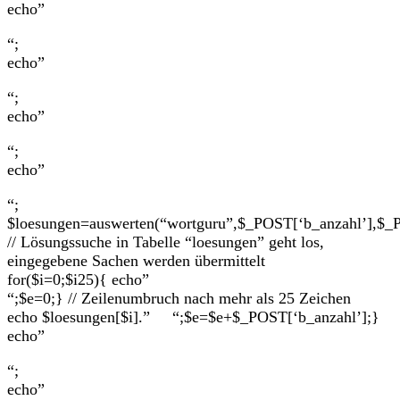
echo”
“;
echo”
“;
echo”
“;
echo”
“;
$loesungen=auswerten(“wortguru”,$_POST[‘b_anzahl’],$_P
// Lösungssuche in Tabelle “loesungen” geht los,
eingegebene Sachen werden übermittelt
for($i=0;$i
25){ echo”
“;$e=0;} // Zeilenumbruch nach mehr als 25 Zeichen
echo $loesungen[$i].” “;$e=$e+$_POST[‘b_anzahl’];}
echo”
“;
echo”