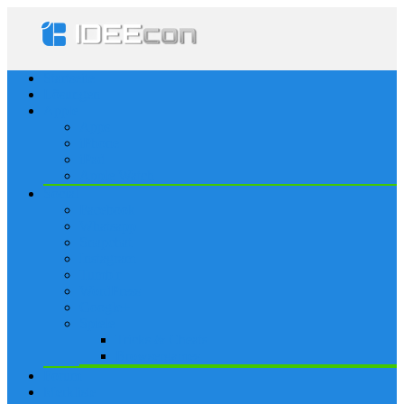
Startseite
Lösungen
Apple
Apps
iPhone
iPad
Apple Watch
Social
Facebook
Whatsapp
Snapchat
Instagram
Tumblr
WordPress
Google+
Spiele
Tricks & Cheats
Browsergames
Forum
Merkliste